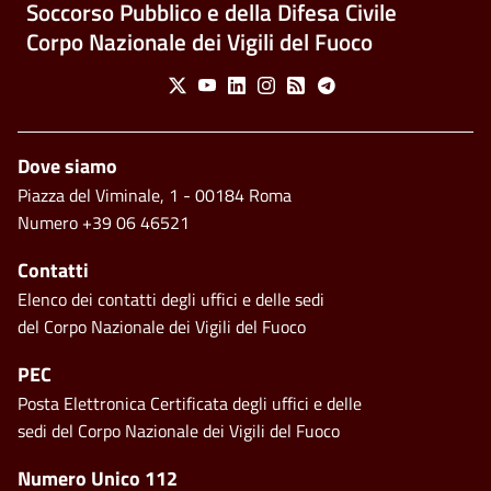
Soccorso Pubblico e della Difesa Civile
Corpo Nazionale dei Vigili del Fuoco
Social Menu
X
Youtube
Linkedin
Instagram
Feed
Telegram
Piè di pagina
Dove siamo
Piazza del Viminale, 1 - 00184 Roma
Numero +39 06 46521
Contatti
Elenco dei contatti degli uffici e delle sedi
del Corpo Nazionale dei Vigili del Fuoco
PEC
Posta Elettronica Certificata degli uffici e delle
sedi del Corpo Nazionale dei Vigili del Fuoco
Footer side menu
Numero Unico 112