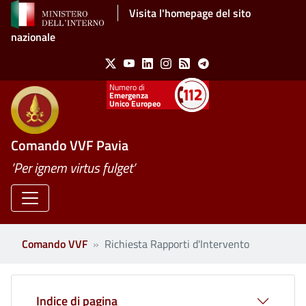
Salta al contenuto principale
Visita l'homepage del sito
nazionale
Social Menu
X
Youtube
Linkedin
Instagram
Feed
Telegram
Emergenza
Unico Europeo
Comando VVF Pavia
’Per ignem virtus fulget’
Comando VVF
Richiesta Rapporti d'Intervento
Indice di pagina