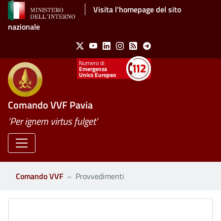
Salta al contenuto principale
Visita l'homepage del sito
nazionale
Social Menu
X
Youtube
Linkedin
Instagram
Feed
Telegram
Emergenza
Unico Europeo
Comando VVF Pavia
’Per ignem virtus fulget’
Comando VVF
Provvedimenti
Clone di