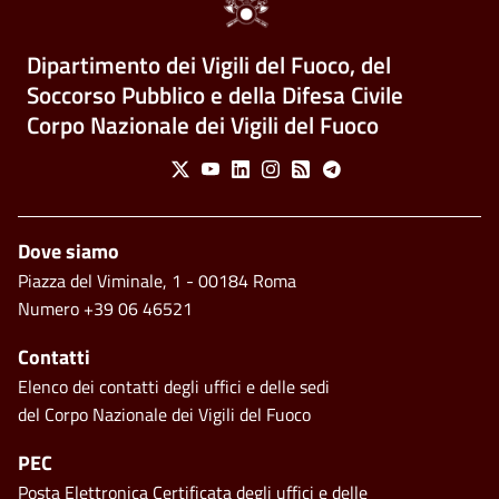
Dipartimento dei Vigili del Fuoco, del
Soccorso Pubblico e della Difesa Civile
Corpo Nazionale dei Vigili del Fuoco
Social Menu
X
Youtube
Linkedin
Instagram
Feed
Telegram
Piè di pagina
Dove siamo
Piazza del Viminale, 1 - 00184 Roma
Numero +39 06 46521
Contatti
Elenco dei contatti degli uffici e delle sedi
del Corpo Nazionale dei Vigili del Fuoco
PEC
Posta Elettronica Certificata degli uffici e delle