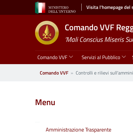
Salta al contenuto principale
Visita l'homepage del 
Comando VVF Reggi
’Mali Conscius Miseris Su
Navigazione principale
Comando VVF
Servizi al Pubblico
Comando VVF
Controlli e rilievi sull'ammin
Clone di
Menu
Amministrazione Trasparente