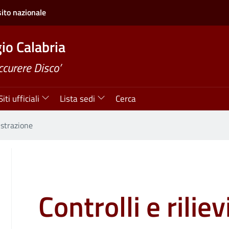
sito nazionale
o Calabria
ccurere Disco’
Siti ufficiali
Lista sedi
Cerca
istrazione
Controlli e riliev