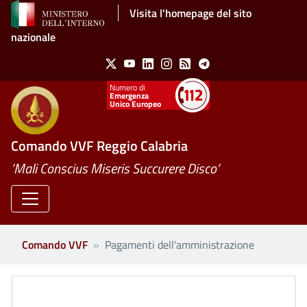
Salta al contenuto principale
Visita l'homepage del sito
nazionale
Social Menu
X
Youtube
Linkedin
Instagram
Feed
Telegram
Emergenza
Unico Europeo
Comando VVF Reggio Calabria
’Mali Conscius Miseris Succurere Disco’
Comando VVF
Pagamenti dell'amministrazione
Clone di