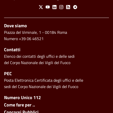
Social Menu
X
Youtube
Linkedin
Instagram
Feed
Telegram
Piè di pagina
Dove siamo
Piazza del Viminale, 1 - 00184 Roma
Numero +39 06 46521
Contatti
Elenco dei contatti degli uffici e delle sedi
del Corpo Nazionale dei Vigili del Fuoco
PEC
Posta Elettronica Certificata degli uffici e delle
sedi del Corpo Nazionale dei Vigili del Fuoco
Footer side menu
Numero Unico 112
Come fare per ..
Concorsi Pubblici