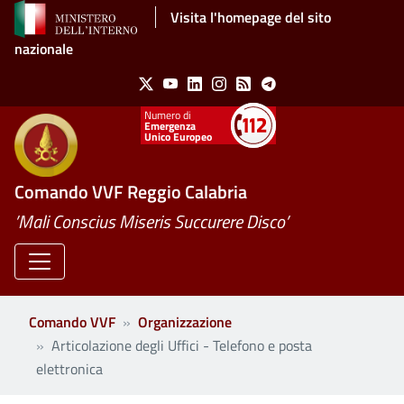
Salta al contenuto principale
Visita l'homepage del sito
nazionale
Social Menu
X
Youtube
Linkedin
Instagram
Feed
Telegram
Emergenza
Unico Europeo
Comando VVF Reggio Calabria
’Mali Conscius Miseris Succurere Disco’
Comando VVF
Organizzazione
Articolazione degli Uffici - Telefono e posta
elettronica