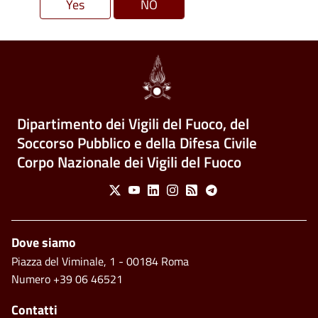
Dipartimento dei Vigili del Fuoco, del
Soccorso Pubblico e della Difesa Civile
Corpo Nazionale dei Vigili del Fuoco
Social Menu
X
Youtube
Linkedin
Instagram
Feed
Telegram
Piè di pagina
Dove siamo
Piazza del Viminale, 1 - 00184 Roma
Numero +39 06 46521
Contatti