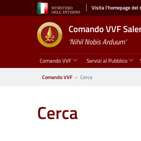
Salta al contenuto principale
Visita l'homepage del 
Comando VVF Sale
’Nihil Nobis Arduum’
Navigazione principale
Comando VVF
Servizi al Pubblico
Comando VVF
Cerca
Cerca