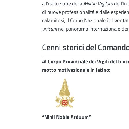
all’istituzione della
Militia
Vigilum
dell’Im
di nuove professionalità e dalle esperie
calamitosi, il Corpo Nazionale è diventa
unicum
nel panorama internazionale dei V
Cenni storici del Comand
Al Corpo Provinciale dei Vigili del fuoc
motto motivazionale in latino:
“
Nihil Nobis Arduum
”