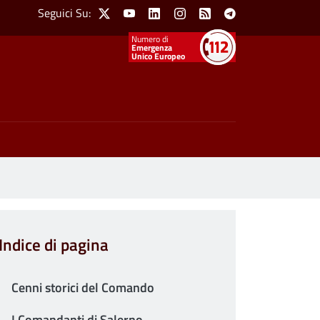
Social Menu
Seguici Su:
X
Youtube
Linkedin
Instagram
Feed
Telegram
Emergenza
Unico Europeo
Indice di pagina
Cenni storici del Comando
I Comandanti di Salerno