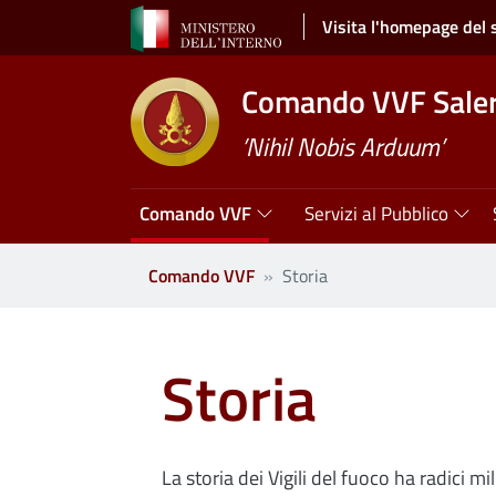
Salta al contenuto principale
Visita l'homepage del 
Comando VVF Sale
’Nihil Nobis Arduum’
Navigazione principale
Comando VVF
Servizi al Pubblico
Comando VVF
Storia
Storia
La storia dei Vigili del fuoco ha radici mil