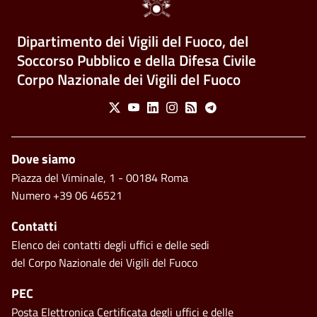
Dipartimento dei Vigili del Fuoco, del
Soccorso Pubblico e della Difesa Civile
Corpo Nazionale dei Vigili del Fuoco
Social Menu
X
Youtube
Linkedin
Instagram
Feed
Telegram
Piè di pagina
Dove siamo
Piazza del Viminale, 1 - 00184 Roma
Numero +39 06 46521
Contatti
Elenco dei contatti degli uffici e delle sedi
del Corpo Nazionale dei Vigili del Fuoco
PEC
Posta Elettronica Certificata degli uffici e delle