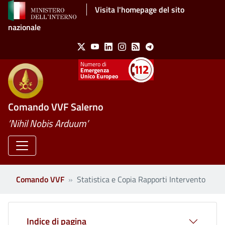
Salta al contenuto principale
Visita l'homepage del sito
nazionale
Social Menu
X
Youtube
Linkedin
Instagram
Feed
Telegram
Emergenza
Unico Europeo
Comando VVF Salerno
’Nihil Nobis Arduum’
Comando VVF
Statistica e Copia Rapporti Intervento
Indice di pagina