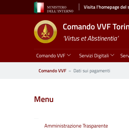
Salta al contenuto principale
Visita l'homepage del 
Comando VVF Tori
’Virtus et Abstinentia’
Navigazione principale
Comando VVF
Servizi Digitali
Serv
Comando VVF
Dati sui pagamenti
Clone di
Menu
Amministrazione Trasparente