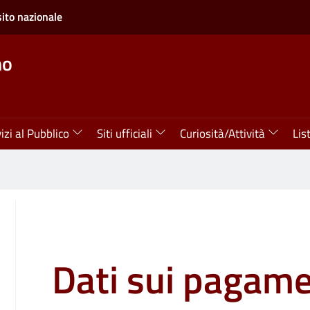
sito nazionale
no
izi al Pubblico
Siti ufficiali
Curiosità/Attività
Lis
Dati sui pagame