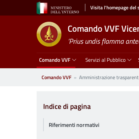
Salta al contenuto principale
Visita l'homepage del 
Comando VVF Vice
’Prius undis flamma ante
Navigazione principale
Comando VVF
Servizi al Pubblico
Comando VVF
Amministrazione trasparent
Clone di
Indice di pagina
Riferimenti normativi