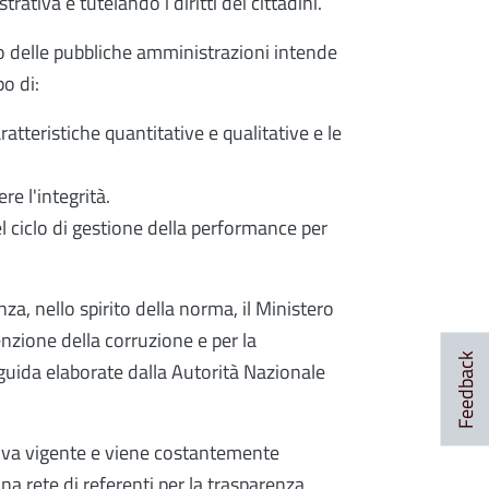
rativa e tutelando i diritti dei cittadini.
sso delle pubbliche amministrazioni intende
po di:
ratteristiche quantitative e qualitative e le
e l'integrità.
el ciclo di gestione della performance per
nza, nello spirito della norma, il Ministero
enzione della corruzione e per la
Feedback
 guida elaborate dalla Autorità Nazionale
tiva vigente e viene costantemente
a rete di referenti per la trasparenza