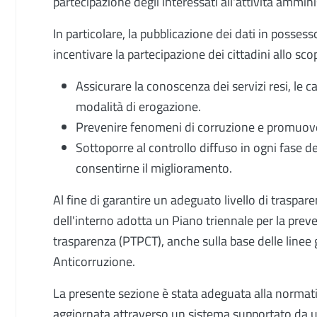
partecipazione degli interessati all'attività amminist
In particolare, la pubblicazione dei dati in posse
incentivare la partecipazione dei cittadini allo sco
Assicurare la conoscenza dei servizi resi, le ca
modalità di erogazione.
Prevenire fenomeni di corruzione e promuover
Sottoporre al controllo diffuso in ogni fase d
consentirne il miglioramento.
Al fine di garantire un adeguato livello di traspare
dell'interno adotta un Piano triennale per la prev
trasparenza (PTPCT), anche sulla base delle linee
Anticorruzione.
La presente sezione è stata adeguata alla norma
aggiornata attraverso un sistema supportato da un