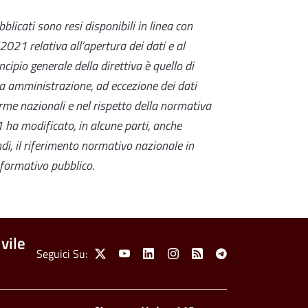
blicati sono resi disponibili in linea con
0/2021
relativa all’apertura dei dati e al
incipio generale della direttiva è quello di
ica amministrazione, ad eccezione dei dati
norme nazionali e nel rispetto della normativa
21
ha modificato, in alcune parti, anche
ndi, il riferimento normativo nazionale in
nformativo pubblico.
vile
Social Menu
Seguici Su:
X
Youtube
Linkedin
Instagram
Feed
Telegram