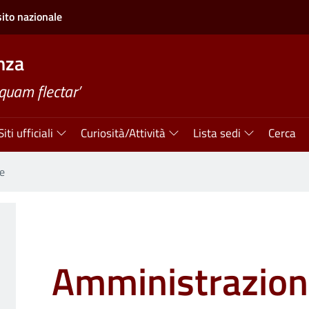
sito nazionale
nza
quam flectar’
Siti ufficiali
Curiosità/Attività
Lista sedi
Cerca
e
Amministrazio