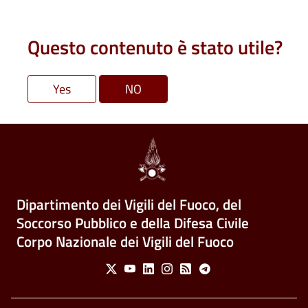
Questo contenuto è stato utile?
Dipartimento dei Vigili del Fuoco, del
Soccorso Pubblico e della Difesa Civile
Corpo Nazionale dei Vigili del Fuoco
Social Menu
X
Youtube
Linkedin
Instagram
Feed
Telegram