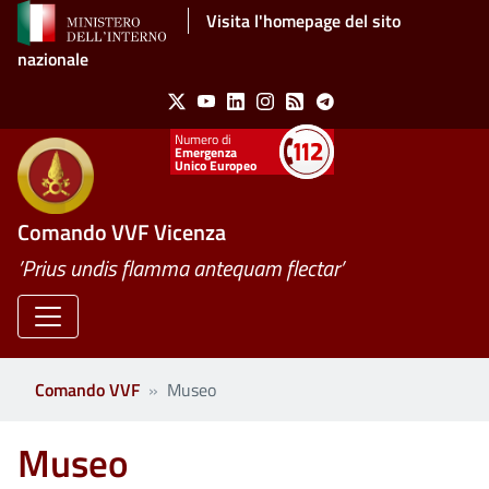
Salta al contenuto principale
Visita l'homepage del sito
nazionale
Social Menu
X
Youtube
Linkedin
Instagram
Feed
Telegram
Emergenza
Unico Europeo
Comando VVF Vicenza
’Prius undis flamma antequam flectar’
Comando VVF
Museo
Museo