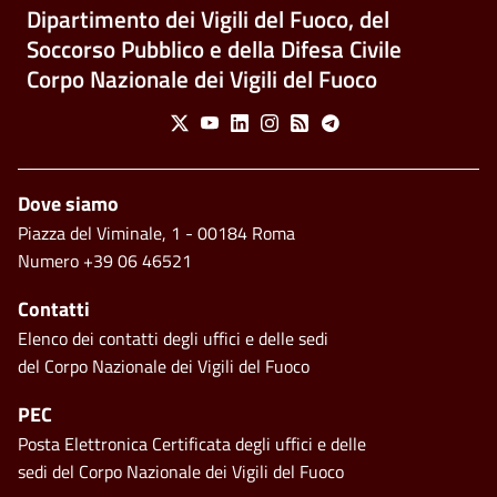
Dipartimento dei Vigili del Fuoco, del
Soccorso Pubblico e della Difesa Civile
Corpo Nazionale dei Vigili del Fuoco
Social Menu
X
Youtube
Linkedin
Instagram
Feed
Telegram
Piè di pagina
Dove siamo
Piazza del Viminale, 1 - 00184 Roma
Numero +39 06 46521
Contatti
Elenco dei contatti degli uffici e delle sedi
del Corpo Nazionale dei Vigili del Fuoco
PEC
Posta Elettronica Certificata degli uffici e delle
sedi del Corpo Nazionale dei Vigili del Fuoco