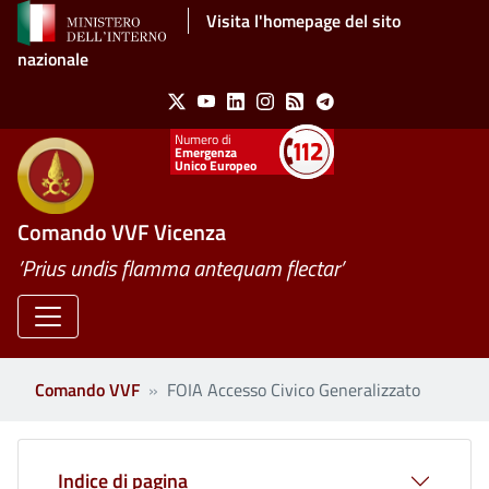
Salta al contenuto principale
Visita l'homepage del sito
nazionale
Social Menu
X
Youtube
Linkedin
Instagram
Feed
Telegram
Emergenza
Unico Europeo
Comando VVF Vicenza
’Prius undis flamma antequam flectar’
Comando VVF
FOIA Accesso Civico Generalizzato
Indice di pagina