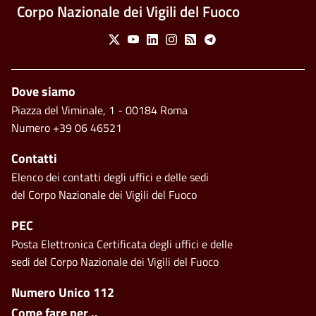
Corpo Nazionale dei Vigili del Fuoco
Social Menu
X
Youtube
Linkedin
Instagram
Feed
Telegram
Piè di pagina
Dove siamo
Piazza del Viminale, 1 - 00184 Roma
Numero +39 06 46521
Contatti
Elenco dei contatti degli uffici e delle sedi
del Corpo Nazionale dei Vigili del Fuoco
PEC
Posta Elettronica Certificata degli uffici e delle
sedi del Corpo Nazionale dei Vigili del Fuoco
Footer side menu
Numero Unico 112
Come fare per ..