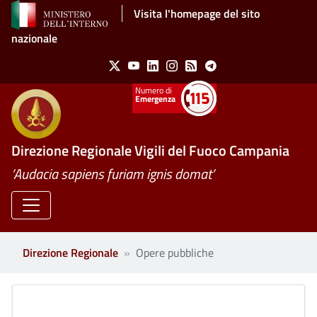
Salta al contenuto principale
Visita l'homepage del sito
nazionale
Social Menu
X
Youtube
Linkedin
Instagram
Feed
Telegram
Emergenza
Direzione Regionale Vigili del Fuoco Campania
’Audacia sapiens furiam ignis domat’
Direzione Regionale
Opere pubbliche
Clone di