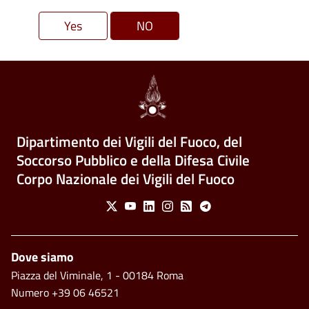
Dipartimento dei Vigili del Fuoco, del
Soccorso Pubblico e della Difesa Civile
Corpo Nazionale dei Vigili del Fuoco
Social Menu
X
Youtube
Linkedin
Instagram
Feed
Telegram
Piè di pagina
Dove siamo
Piazza del Viminale, 1 - 00184 Roma
Numero +39 06 46521