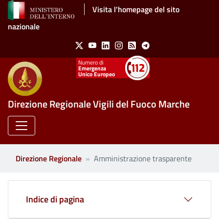
Salta al contenuto principale
Visita l'homepage del sito
nazionale
Social Menu
X
Youtube
Linkedin
Instagram
Feed
Telegram
Emergenza
Unico Europeo
Direzione Regionale Vigili del Fuoco Marche
Direzione Regionale
Amministrazione trasparente
Clone di
Indice di pagina