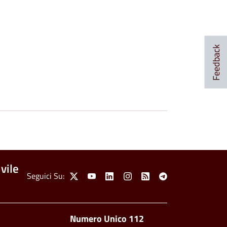
Feedback
vile
Social Menu
Seguici Su:
X
Youtube
Linkedin
Instagram
Feed
Telegram
Footer side men
Numero Unico 112