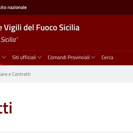
sito nazionale
Vigili del Fuoco Sicilia
icilia’
o
Siti ufficiali
Comandi Provinciali
Cerca
are e Contratti
ti