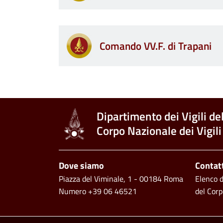
Comando VV.F. di Trapani
Dipartimento dei Vigili de
Corpo Nazionale dei Vigili
Piè di pagina
Dove siamo
Contat
Piazza del Viminale, 1 - 00184 Roma
Elenco de
Numero +39 06 46521
del Corp