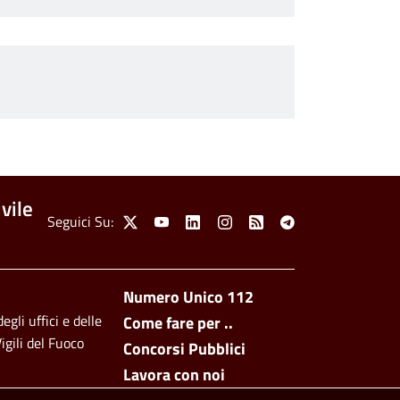
vile
Social Menu
Seguici Su:
X
Youtube
Linkedin
Instagram
Feed
Telegram
Footer side men
Numero Unico 112
egli uffici e delle
Come fare per ..
igili del Fuoco
Concorsi Pubblici
Lavora con noi