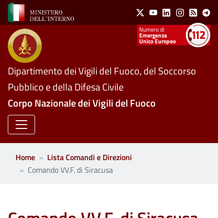
Social Menu
Salta al contenuto principale
X
Youtube
Linkedin
Instagram
Feed
Te
Numeri utili
Emergenza
Unico Europeo
Dipartimento dei Vigili del Fuoco, del Soccorso
Pubblico e della Difesa Civile
Corpo Nazionale dei Vigili del Fuoco
Home
Lista Comandi e Direzioni
Comando VV.F. di Siracusa