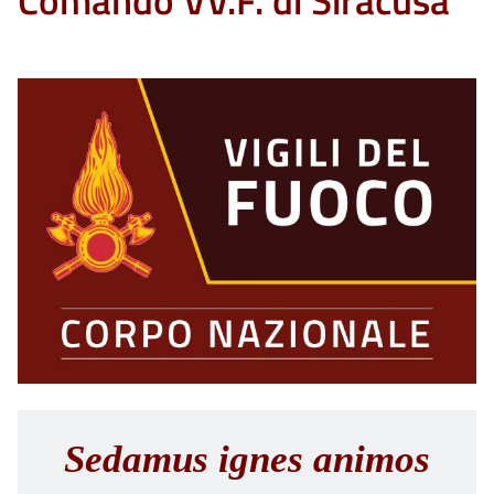
Comando VV.F. di Siracusa
Sedamus ignes animos