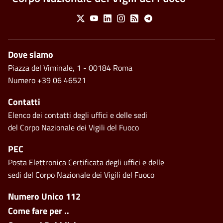
Social Menu
X
Youtube
Linkedin
Instagram
Feed
Telegram
Piè di pagina
Dove siamo
Piazza del Viminale, 1 - 00184 Roma
Numero +39 06 46521
Contatti
Elenco dei contatti degli uffici e delle sedi
del Corpo Nazionale dei Vigili del Fuoco
PEC
Posta Elettronica Certificata degli uffici e delle
sedi del Corpo Nazionale dei Vigili del Fuoco
Footer side menu
Numero Unico 112
Come fare per ..