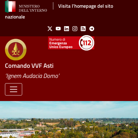
Salta al contenuto principale
Visita l'homepage del sito
nazionale
Social Menu
X
Youtube
Linkedin
Instagram
Feed
Telegram
Emergenza
Unico Europeo
Comando VVF Asti
’Ignem Audacia Domo’