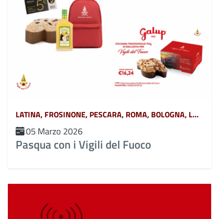
LATINA, FROSINONE, PESCARA, ROMA, BOLOGNA, L&#039;AQUILA, CHIETI, TERAMO, POTENZA, MATERA, CATANZARO, COSENZA, CROTONE, REGGIO CALABRIA, VIBO VALENTIA, AVELLINO, BENEVENTO, CASERTA, NAPOLI, SALERNO, FERRARA, FORLÌ-CESENA, MODENA, PARMA, PIACENZA, RAVENNA, REGGIO EMILIA, RIMINI, GORIZIA, PORDENONE, TRIESTE, UDINE, RIETI, VITERBO, GENOVA, IMPERIA, LA SPEZIA, SAVONA, BERGAMO, BRESCIA, COMO, CREMONA, LECCO, LODI, MANTOVA, MILANO, MONZA, PAVIA, SONDRIO, VARESE, ANCONA, ASCOLI PICENO, FERMO, MACERATA, CAMPOBASSO, ISERNIA, ALESSANDRIA, ASTI, BIELLA, CUNEO, NOVARA, TORINO, VERCELLI, BARI, BRINDISI, FOGGIA, LECCE, TARANTO, CAGLIARI, NUORO, ORISTANO, SASSARI, AGRIGENTO, CALTANISSETTA, CATANIA, ENNA, MESSINA, PALERMO, RAGUSA, SIRACUSA, TRAPANI, AREZZO, FIRENZE, GROSSETO, LIVORNO, LUCCA, MASSA CARRARA, PISA, PISTOIA, PRATO, SIENA, PERUGIA, TERNI, BELLUNO, BOLZANO, PADOVA, ROVIGO, TRENTO, TREVISO, VENEZIA, VERONA, VICENZA, MASSA, MONZA-BRIANZA, VERBANO-CUSIO-OSSOLA, PESARO-URBINO, BARLETTA-ANDRIA-TRANI, CAMPANIA, ABRUZZO, BASILICATA, CALABRIA, EMILIA ROMAGNA, FRIULI VENEZIA GIULIA, LAZIO, LIGURIA, LOMBARDIA, MARCHE, MOLISE, PIEMONTE, PUGLIA, SARDEGNA, SICILIA, TOSCANA, UMBRIA, VENETO E TRENTINO ALTO ADIGE, AOSTA
05 Marzo 2026
Pasqua con i Vigili del Fuoco