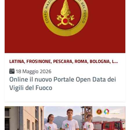
LATINA, FROSINONE, PESCARA, ROMA, BOLOGNA, L&#039;AQUILA, TERAMO, CHIETI, POTENZA, MATERA, CATANZARO, COSENZA, CROTONE, REGGIO CALABRIA, VIBO VALENTIA, AVELLINO, BENEVENTO, CASERTA, NAPOLI, SALERNO, FERRARA, FORLÌ-CESENA, MODENA, PARMA, PIACENZA, RAVENNA, REGGIO EMILIA, RIMINI, GORIZIA, PORDENONE, TRIESTE, UDINE, RIETI, VITERBO, GENOVA, IMPERIA, LA SPEZIA, SAVONA, BERGAMO, BRESCIA, COMO, CREMONA, LECCO, LODI, MANTOVA, MILANO, MONZA, PAVIA, SONDRIO, VARESE, ANCONA, ASCOLI PICENO, FERMO, MACERATA, CAMPOBASSO, ISERNIA, ALESSANDRIA, ASTI, BIELLA, CUNEO, NOVARA, TORINO, VERCELLI, BARI, BRINDISI, FOGGIA, LECCE, TARANTO, CAGLIARI, NUORO, ORISTANO, SASSARI, AGRIGENTO, CALTANISSETTA, CATANIA, ENNA, MESSINA, PALERMO, RAGUSA, SIRACUSA, TRAPANI, AREZZO, FIRENZE, GROSSETO, LIVORNO, LUCCA, MASSA CARRARA, PISA, PISTOIA, PRATO, SIENA, PERUGIA, TERNI, BELLUNO, BOLZANO, PADOVA, ROVIGO, TRENTO, TREVISO, VENEZIA, VERONA, VICENZA, MASSA, MONZA-BRIANZA, VERBANO-CUSIO-OSSOLA, PESARO-URBINO, BARLETTA-ANDRIA-TRANI, CAMPANIA, ABRUZZO, BASILICATA, CALABRIA, EMILIA ROMAGNA, FRIULI VENEZIA GIULIA, LAZIO, LIGURIA, LOMBARDIA, MARCHE, MOLISE, PIEMONTE, PUGLIA, SARDEGNA, SICILIA, TOSCANA, UMBRIA, VENETO E TRENTINO ALTO ADIGE, AOSTA
18 Maggio 2026
Online il nuovo Portale Open Data dei
Vigili del Fuoco