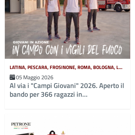
LATINA, PESCARA, FROSINONE, ROMA, BOLOGNA, L&#039;AQUILA, TERAMO, CHIETI, POTENZA, MATERA, CATANZARO, COSENZA, CROTONE, REGGIO CALABRIA, VIBO VALENTIA, AVELLINO, BENEVENTO, CASERTA, NAPOLI, SALERNO, FERRARA, FORLÌ-CESENA, MODENA, PARMA, PIACENZA, RAVENNA, REGGIO EMILIA, RIMINI, GORIZIA, PORDENONE, TRIESTE, UDINE, RIETI, VITERBO, GENOVA, IMPERIA, LA SPEZIA, SAVONA, BERGAMO, BRESCIA, COMO, CREMONA, LECCO, LODI, MANTOVA, MILANO, MONZA, PAVIA, SONDRIO, VARESE, ANCONA, ASCOLI PICENO, FERMO, MACERATA, CAMPOBASSO, ISERNIA, ALESSANDRIA, ASTI, BIELLA, CUNEO, NOVARA, TORINO, VERCELLI, BARI, BRINDISI, FOGGIA, LECCE, TARANTO, CAGLIARI, NUORO, ORISTANO, SASSARI, AGRIGENTO, CALTANISSETTA, CATANIA, ENNA, MESSINA, PALERMO, RAGUSA, SIRACUSA, TRAPANI, AREZZO, FIRENZE, GROSSETO, LIVORNO, LUCCA, MASSA CARRARA, PISA, PISTOIA, PRATO, SIENA, PERUGIA, TERNI, BELLUNO, BOLZANO, PADOVA, ROVIGO, TRENTO, TREVISO, VENEZIA, VERONA, VICENZA, MASSA, MONZA-BRIANZA, VERBANO-CUSIO-OSSOLA, PESARO-URBINO, BARLETTA-ANDRIA-TRANI, CAMPANIA, ABRUZZO, BASILICATA, CALABRIA, EMILIA ROMAGNA, FRIULI VENEZIA GIULIA, LAZIO, LIGURIA, LOMBARDIA, MARCHE, MOLISE, PIEMONTE, PUGLIA, SARDEGNA, SICILIA, TOSCANA, UMBRIA, VENETO E TRENTINO ALTO ADIGE, AOSTA
05 Maggio 2026
Al via i "Campi Giovani" 2026. Aperto il
bando per 366 ragazzi in...