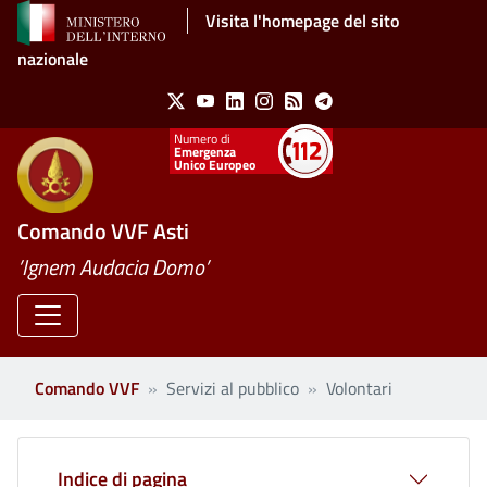
Salta al contenuto principale
Visita l'homepage del sito
nazionale
Social Menu
X
Youtube
Linkedin
Instagram
Feed
Telegram
Emergenza
Unico Europeo
Comando VVF Asti
’Ignem Audacia Domo’
Comando VVF
Servizi al pubblico
Volontari
Indice di pagina