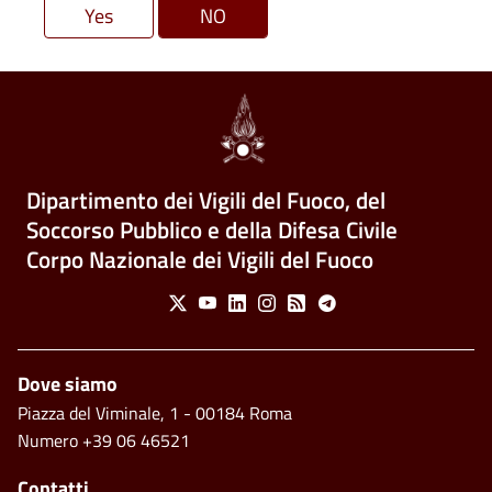
Dipartimento dei Vigili del Fuoco, del
Soccorso Pubblico e della Difesa Civile
Corpo Nazionale dei Vigili del Fuoco
Social Menu
X
Youtube
Linkedin
Instagram
Feed
Telegram
Piè di pagina
Dove siamo
Piazza del Viminale, 1 - 00184 Roma
Numero +39 06 46521
Contatti