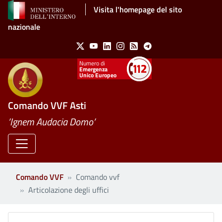
Salta al contenuto principale
Visita l'homepage del sito
nazionale
Social Menu
X
Youtube
Linkedin
Instagram
Feed
Telegram
Emergenza
Unico Europeo
Comando VVF Asti
’Ignem Audacia Domo’
Comando VVF
Comando vvf
Articolazione degli uffici