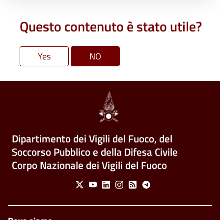
Questo contenuto è stato utile?
Dipartimento dei Vigili del Fuoco, del
Soccorso Pubblico e della Difesa Civile
Corpo Nazionale dei Vigili del Fuoco
Social Menu
X
Youtube
Linkedin
Instagram
Feed
Telegram