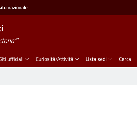
sito nazionale
i
ctoria”’
Siti ufficiali
Curiosità/Attività
Lista sedi
Cerca
i