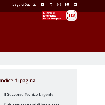
Social Menu
Seguici Su:
X
Youtube
Linkedin
Instagram
Feed
Telegram
Emergenza
Unico Europeo
Indice di pagina
Il Soccorso Tecnico Urgente
Richiesta rapporti di intervento