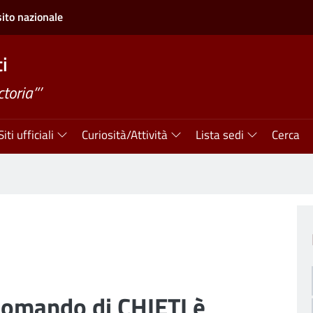
sito nazionale
i
ctoria”’
Siti ufficiali
Curiosità/Attività
Lista sedi
Cerca
l comando di CHIETI è