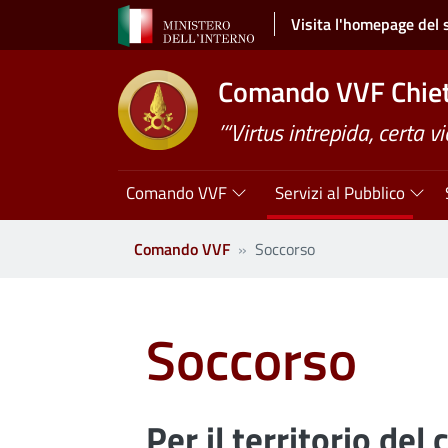
Salta al contenuto principale
Visita l'homepage del 
Comando VVF Chiet
’“Virtus intrepida, certa vi
Navigazione principale
Comando VVF
Servizi al Pubblico
Comando VVF
Soccorso
Soccorso
Per il territorio de