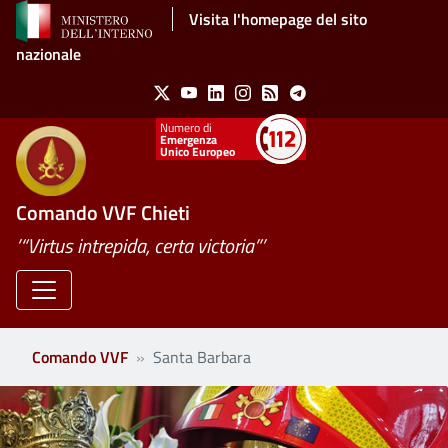
Salta al contenuto principale
Visita l'homepage del sito
nazionale
Social Menu
X
Youtube
Linkedin
Instagram
Feed
Telegram
Emergenza
Unico Europeo
Comando VVF Chieti
’“Virtus intrepida, certa victoria”’
Comando VVF
Santa Barbara