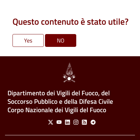
Questo contenuto è stato utile?
Dipartimento dei Vigili del Fuoco, del
Soccorso Pubblico e della Difesa Civile
Corpo Nazionale dei Vigili del Fuoco
Social Menu
X
Youtube
Linkedin
Instagram
Feed
Telegram