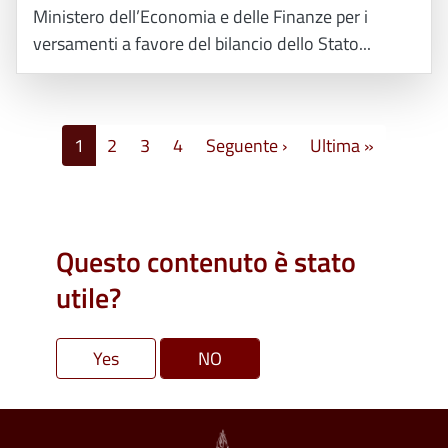
Ministero dell’Economia e delle Finanze per i
versamenti a favore del bilancio dello Stato...
Paginazione
Pagina successiva
Ultima pa
1
2
3
4
Seguente ›
Ultima »
Questo contenuto è stato
utile?