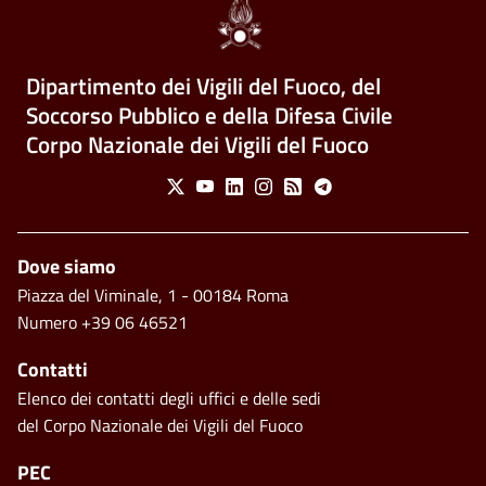
Dipartimento dei Vigili del Fuoco, del
Soccorso Pubblico e della Difesa Civile
Corpo Nazionale dei Vigili del Fuoco
Social Menu
X
Youtube
Linkedin
Instagram
Feed
Telegram
Piè di pagina
Dove siamo
Piazza del Viminale, 1 - 00184 Roma
Numero +39 06 46521
Contatti
Elenco dei contatti degli uffici e delle sedi
del Corpo Nazionale dei Vigili del Fuoco
PEC