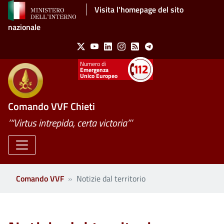
Salta al contenuto principale
Visita l'homepage del sito
nazionale
Social Menu
X
Youtube
Linkedin
Instagram
Feed
Telegram
Emergenza
Unico Europeo
Comando VVF Chieti
’“Virtus intrepida, certa victoria”’
Comando VVF
Notizie dal territorio