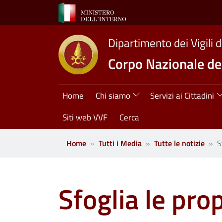
Salta al contenuto principale
Dipartimento dei Vigili 
Corpo Nazionale dei
Navigazione princ
Home
Chi siamo
Servizi ai Cittadini
Siti web VVF
Cerca
Home
Tutti i Media
Tutte le notizie
S
Sfoglia le pro