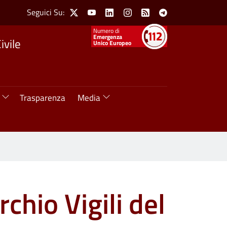
Social Menu
Seguici Su:
X
Youtube
Linkedin
Instagram
Feed
Telegram
Numeri utili
Emergenza
ivile
Unico Europeo
Trasparenza
Media
chio Vigili del