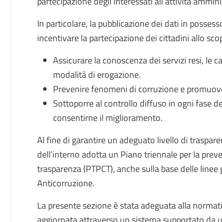
partecipazione degli interessati all'attività amminist
In particolare, la pubblicazione dei dati in posse
incentivare la partecipazione dei cittadini allo sco
Assicurare la conoscenza dei servizi resi, le ca
modalità di erogazione.
Prevenire fenomeni di corruzione e promuover
Sottoporre al controllo diffuso in ogni fase d
consentirne il miglioramento.
Al fine di garantire un adeguato livello di traspare
dell'interno adotta un Piano triennale per la prev
trasparenza (PTPCT), anche sulla base delle linee
Anticorruzione.
La presente sezione è stata adeguata alla norma
aggiornata attraverso un sistema supportato da un