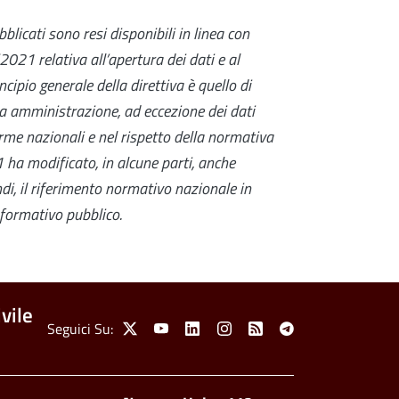
blicati sono resi disponibili in linea con
0/2021
relativa all’apertura dei dati e al
incipio generale della direttiva è quello di
ica amministrazione, ad eccezione dei dati
norme nazionali e nel rispetto della normativa
21
ha modificato, in alcune parti, anche
ndi, il riferimento normativo nazionale in
nformativo pubblico.
vile
Social Menu
Seguici Su:
X
Youtube
Linkedin
Instagram
Feed
Telegram