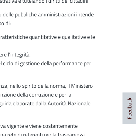
rativa e tutelando i diritti dei cittadini.
sso delle pubbliche amministrazioni intende
po di:
ratteristiche quantitative e qualitative e le
e l'integrità.
el ciclo di gestione della performance per
nza, nello spirito della norma, il Ministero
enzione della corruzione e per la
Feedback
 guida elaborate dalla Autorità Nazionale
tiva vigente e viene costantemente
a rete di referenti per la trasparenza