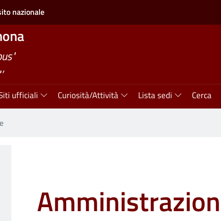
sito nazionale
mona
bus"
’
Siti ufficiali
Curiosità/Attività
Lista sedi
Cerca
e
Amministrazio