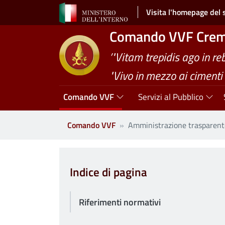
Salta al contenuto principale
Visita l'homepage del 
Comando VVF Cre
’"Vitam trepidis ago in re
"Vivo in mezzo ai cimenti"
Navigazione principale
Comando VVF
Servizi al Pubblico
Comando VVF
Amministrazione trasparent
Clone di
Indice di pagina
Riferimenti normativi