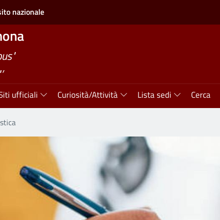
sito nazionale
mona
bus"
’
Siti ufficiali
Curiosità/Attività
Lista sedi
Cerca
stica