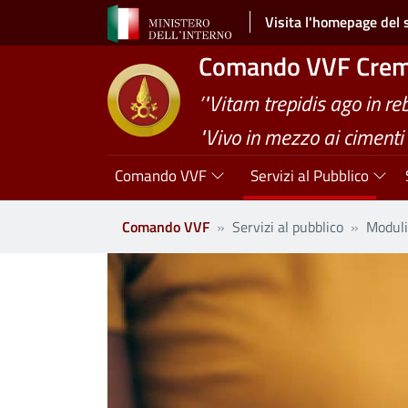
Salta al contenuto principale
Visita l'homepage del 
Comando VVF Cre
’"Vitam trepidis ago in re
"Vivo in mezzo ai cimenti"
Navigazione principale
Comando VVF
Servizi al Pubblico
Comando VVF
Servizi al pubblico
Moduli