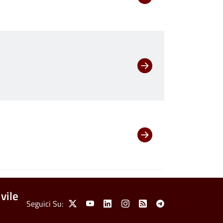
vile
Social Menu
Seguici Su:
X
Youtube
Linkedin
Instagram
Feed
Telegram