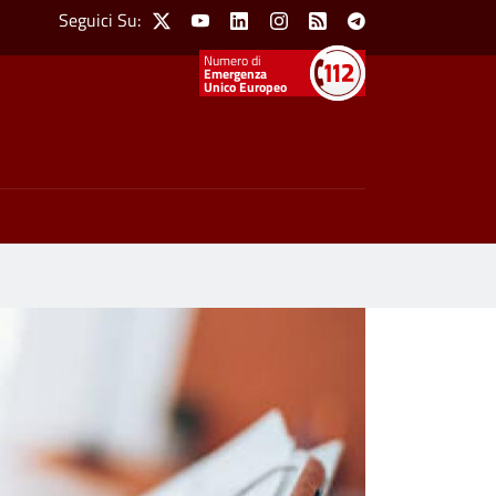
Social Menu
Seguici Su:
X
Youtube
Linkedin
Instagram
Feed
Telegram
Emergenza
Unico Europeo