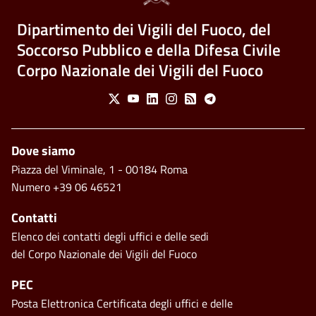
Dipartimento dei Vigili del Fuoco, del
Soccorso Pubblico e della Difesa Civile
Corpo Nazionale dei Vigili del Fuoco
Social Menu
X
Youtube
Linkedin
Instagram
Feed
Telegram
Piè di pagina
Dove siamo
Piazza del Viminale, 1 - 00184 Roma
Numero +39 06 46521
Contatti
Elenco dei contatti degli uffici e delle sedi
del Corpo Nazionale dei Vigili del Fuoco
PEC
Posta Elettronica Certificata degli uffici e delle