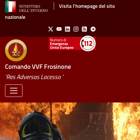
Salta al contenuto principale
Visita l'homepage del sito
nazionale
Social Menu
X
Youtube
Linkedin
Instagram
Feed
Telegram
Emergenza
Unico Europeo
Comando VVF Frosinone
’Res Adversas Lacesso ’