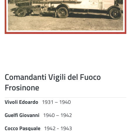
Comandanti Vigili del Fuoco
Frosinone
V
ivoli
E
doardo
1931 – 1940
G
uelfi
G
iovanni
1940 – 1942
C
occo
P
asquale
1942 - 1943