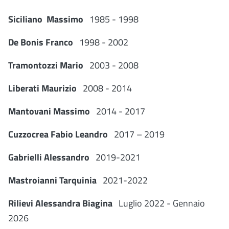
S
iciliano
M
assimo
1985 - 1998
D
e
B
onis
F
ranco
1998 - 2002
T
ramontozzi
M
ario
2003 - 2008
L
iberati
M
aurizio
2008 - 2014
M
antovani
M
assimo
2014 - 2017
C
uzzocrea
F
abio
L
eandro
2017 – 2019
G
abrielli
A
lessandro
2019-2021
M
astroianni
T
arquinia
2021-2022
R
ilievi
A
lessandra
B
iagina
Luglio 2022 - Gennaio
2026