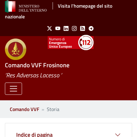
Salta al contenuto principale
Visita l'homepage del sito
nazionale
Social Menu
X
Youtube
Linkedin
Instagram
Feed
Telegram
Emergenza
Unico Europeo
Comando VVF Frosinone
’Res Adversas Lacesso ’
Comando VVF
Storia
Indice di pagina