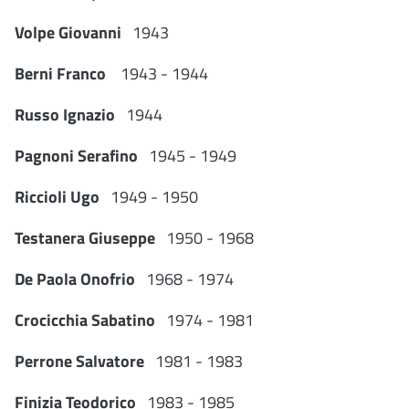
V
olpe
G
iovanni
1943
B
erni
F
ranco
1943 - 1944
R
usso
I
gnazio
1944
P
agnoni
S
erafino
1945 - 1949
R
iccioli
U
go
1949 - 1950
T
estanera
G
iuseppe
1950 - 1968
D
e Paola
O
nofrio
1968 - 1974
C
rocicchia
S
abatino
1974 - 1981
P
errone
S
alvatore
1981 - 1983
F
inizia
T
eodorico
1983 - 1985