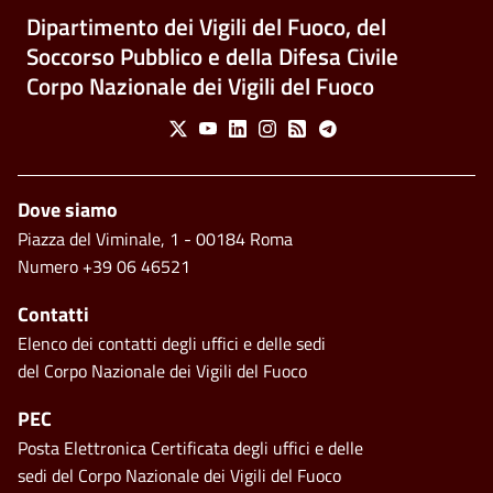
Dipartimento dei Vigili del Fuoco, del
Soccorso Pubblico e della Difesa Civile
Corpo Nazionale dei Vigili del Fuoco
Social Menu
X
Youtube
Linkedin
Instagram
Feed
Telegram
Piè di pagina
Dove siamo
Piazza del Viminale, 1 - 00184 Roma
Numero +39 06 46521
Contatti
Elenco dei contatti degli uffici e delle sedi
del Corpo Nazionale dei Vigili del Fuoco
PEC
Posta Elettronica Certificata degli uffici e delle
sedi del Corpo Nazionale dei Vigili del Fuoco