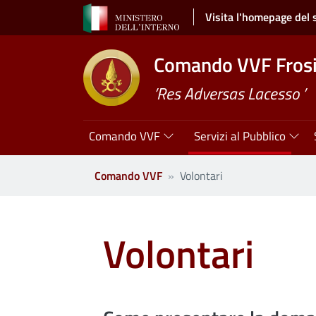
Salta al contenuto principale
Visita l'homepage del 
Comando VVF Fros
’Res Adversas Lacesso ’
Navigazione principale
Comando VVF
Servizi al Pubblico
Comando VVF
Volontari
Volontari