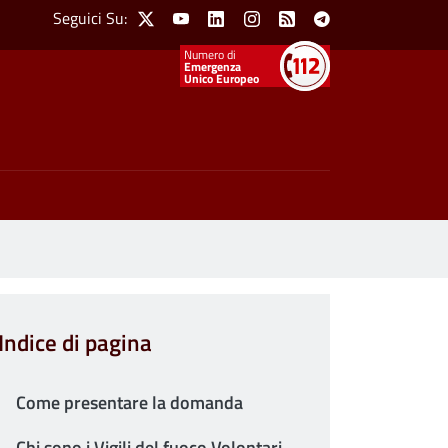
Social Menu
Seguici Su:
X
Youtube
Linkedin
Instagram
Feed
Telegram
Emergenza
Unico Europeo
Indice di pagina
Come presentare la domanda
Chi sono i Vigili del fuoco Volontari