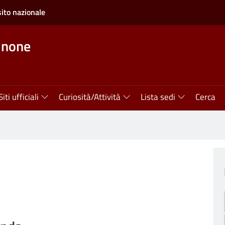
sito nazionale
inone
Siti ufficiali
Curiosità/Attività
Lista sedi
Cerca