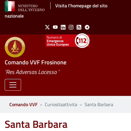
Salta al contenuto principale
Visita l'homepage del sito
nazionale
Social Menu
X
Youtube
Linkedin
Instagram
Feed
Telegram
Emergenza
Unico Europeo
Comando VVF Frosinone
’Res Adversas Lacesso ’
Comando VVF
Curiositaattivita
Santa Barbara
Santa Barbara