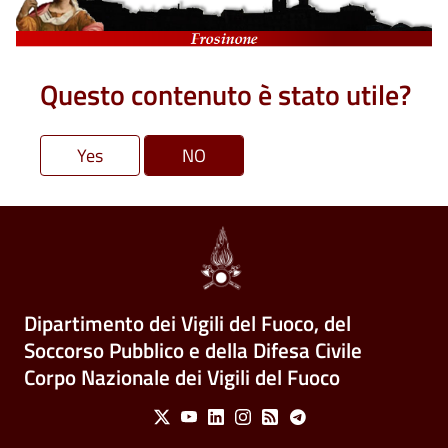
Questo contenuto è stato utile?
Dipartimento dei Vigili del Fuoco, del
Soccorso Pubblico e della Difesa Civile
Corpo Nazionale dei Vigili del Fuoco
Social Menu
X
Youtube
Linkedin
Instagram
Feed
Telegram