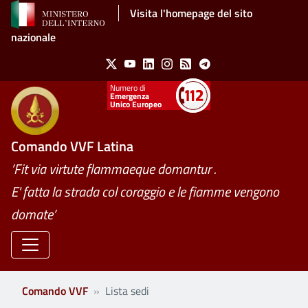
Salta al contenuto principale
Visita l'homepage del sito
nazionale
Social Menu
X
Youtube
Linkedin
Instagram
Feed
Telegram
Emergenza
Unico Europeo
Comando VVF Latina
’Fit via virtute flammaeque domantur .
E' fatta la strada col coraggio e le fiamme vengono
domate’
Comando VVF
Lista sedi