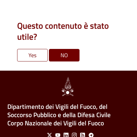
Questo contenuto è stato
utile?
Dipartimento dei Vigili del Fuoco, del
Soccorso Pubblico e della Difesa Civile
Corpo Nazionale dei Vigili del Fuoco
Social Menu
X
Youtube
Linkedin
Instagram
Feed
Telegram