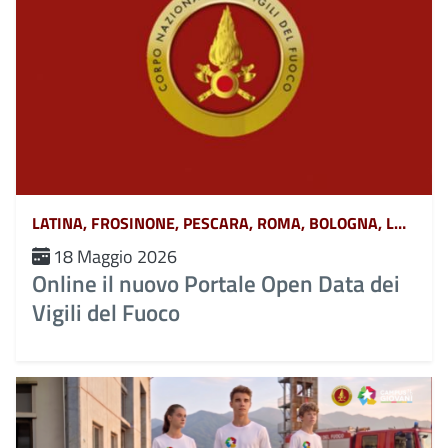
LATINA, FROSINONE, PESCARA, ROMA, BOLOGNA, L&#039;AQUILA, TERAMO, CHIETI, POTENZA, MATERA, CATANZARO, COSENZA, CROTONE, REGGIO CALABRIA, VIBO VALENTIA, AVELLINO, BENEVENTO, CASERTA, NAPOLI, SALERNO, FERRARA, FORLÌ-CESENA, MODENA, PARMA, PIACENZA, RAVENNA, REGGIO EMILIA, RIMINI, GORIZIA, PORDENONE, TRIESTE, UDINE, RIETI, VITERBO, GENOVA, IMPERIA, LA SPEZIA, SAVONA, BERGAMO, BRESCIA, COMO, CREMONA, LECCO, LODI, MANTOVA, MILANO, MONZA, PAVIA, SONDRIO, VARESE, ANCONA, ASCOLI PICENO, FERMO, MACERATA, CAMPOBASSO, ISERNIA, ALESSANDRIA, ASTI, BIELLA, CUNEO, NOVARA, TORINO, VERCELLI, BARI, BRINDISI, FOGGIA, LECCE, TARANTO, CAGLIARI, NUORO, ORISTANO, SASSARI, AGRIGENTO, CALTANISSETTA, CATANIA, ENNA, MESSINA, PALERMO, RAGUSA, SIRACUSA, TRAPANI, AREZZO, FIRENZE, GROSSETO, LIVORNO, LUCCA, MASSA CARRARA, PISA, PISTOIA, PRATO, SIENA, PERUGIA, TERNI, BELLUNO, BOLZANO, PADOVA, ROVIGO, TRENTO, TREVISO, VENEZIA, VERONA, VICENZA, MASSA, MONZA-BRIANZA, VERBANO-CUSIO-OSSOLA, PESARO-URBINO, BARLETTA-ANDRIA-TRANI, CAMPANIA, ABRUZZO, BASILICATA, CALABRIA, EMILIA ROMAGNA, FRIULI VENEZIA GIULIA, LAZIO, LIGURIA, LOMBARDIA, MARCHE, MOLISE, PIEMONTE, PUGLIA, SARDEGNA, SICILIA, TOSCANA, UMBRIA, VENETO E TRENTINO ALTO ADIGE, AOSTA
18 Maggio 2026
Online il nuovo Portale Open Data dei
Vigili del Fuoco