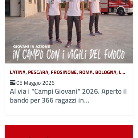
LATINA, PESCARA, FROSINONE, ROMA, BOLOGNA, L&#039;AQUILA, TERAMO, CHIETI, POTENZA, MATERA, CATANZARO, COSENZA, CROTONE, REGGIO CALABRIA, VIBO VALENTIA, AVELLINO, BENEVENTO, CASERTA, NAPOLI, SALERNO, FERRARA, FORLÌ-CESENA, MODENA, PARMA, PIACENZA, RAVENNA, REGGIO EMILIA, RIMINI, GORIZIA, PORDENONE, TRIESTE, UDINE, RIETI, VITERBO, GENOVA, IMPERIA, LA SPEZIA, SAVONA, BERGAMO, BRESCIA, COMO, CREMONA, LECCO, LODI, MANTOVA, MILANO, MONZA, PAVIA, SONDRIO, VARESE, ANCONA, ASCOLI PICENO, FERMO, MACERATA, CAMPOBASSO, ISERNIA, ALESSANDRIA, ASTI, BIELLA, CUNEO, NOVARA, TORINO, VERCELLI, BARI, BRINDISI, FOGGIA, LECCE, TARANTO, CAGLIARI, NUORO, ORISTANO, SASSARI, AGRIGENTO, CALTANISSETTA, CATANIA, ENNA, MESSINA, PALERMO, RAGUSA, SIRACUSA, TRAPANI, AREZZO, FIRENZE, GROSSETO, LIVORNO, LUCCA, MASSA CARRARA, PISA, PISTOIA, PRATO, SIENA, PERUGIA, TERNI, BELLUNO, BOLZANO, PADOVA, ROVIGO, TRENTO, TREVISO, VENEZIA, VERONA, VICENZA, MASSA, MONZA-BRIANZA, VERBANO-CUSIO-OSSOLA, PESARO-URBINO, BARLETTA-ANDRIA-TRANI, CAMPANIA, ABRUZZO, BASILICATA, CALABRIA, EMILIA ROMAGNA, FRIULI VENEZIA GIULIA, LAZIO, LIGURIA, LOMBARDIA, MARCHE, MOLISE, PIEMONTE, PUGLIA, SARDEGNA, SICILIA, TOSCANA, UMBRIA, VENETO E TRENTINO ALTO ADIGE, AOSTA
05 Maggio 2026
Al via i "Campi Giovani" 2026. Aperto il
bando per 366 ragazzi in...