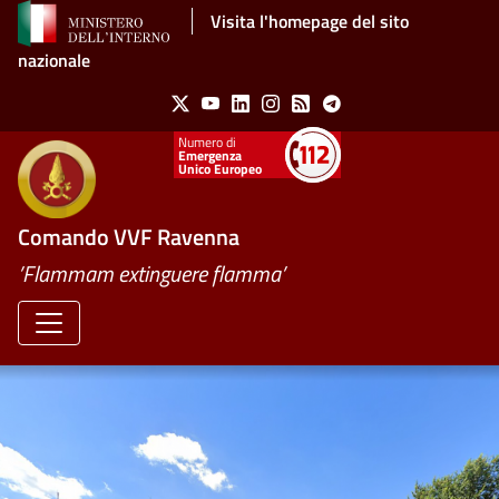
Salta al contenuto principale
Visita l'homepage del sito
nazionale
Social Menu
X
Youtube
Linkedin
Instagram
Feed
Telegram
Emergenza
Unico Europeo
Comando VVF Ravenna
’Flammam extinguere flamma’