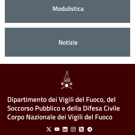
Modulistica
Notizie
Dipartimento dei Vigili del Fuoco, del
Soccorso Pubblico e della Difesa Civile
Corpo Nazionale dei Vigili del Fuoco
Social Menu
X
Youtube
Linkedin
Instagram
Feed
Telegram