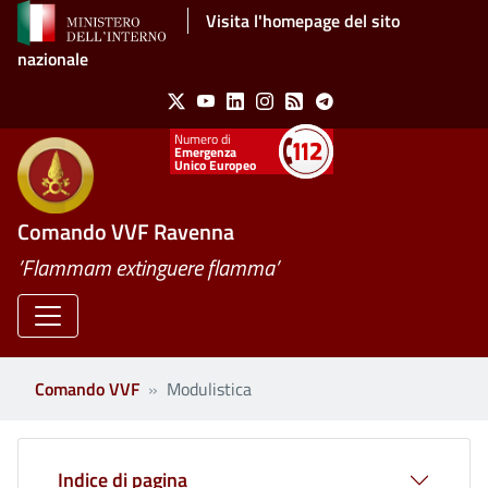
Salta al contenuto principale
Visita l'homepage del sito
nazionale
Social Menu
X
Youtube
Linkedin
Instagram
Feed
Telegram
Emergenza
Unico Europeo
Comando VVF Ravenna
’Flammam extinguere flamma’
Comando VVF
Modulistica
Indice di pagina