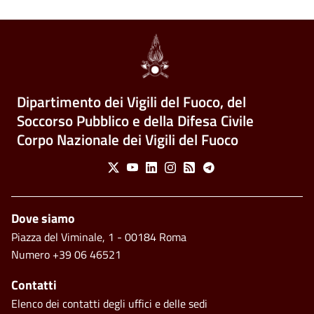
Dipartimento dei Vigili del Fuoco, del
Soccorso Pubblico e della Difesa Civile
Corpo Nazionale dei Vigili del Fuoco
Social Menu
X
Youtube
Linkedin
Instagram
Feed
Telegram
Piè di pagina
Dove siamo
Piazza del Viminale, 1 - 00184 Roma
Numero +39 06 46521
Contatti
Elenco dei contatti degli uffici e delle sedi