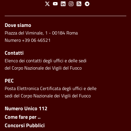
Social Menu
X
Youtube
Linkedin
Instagram
Feed
Telegram
Piè di pagina
Dove siamo
Piazza del Viminale, 1 - 00184 Roma
Numero +39 06 46521
Contatti
Elenco dei contatti degli uffici e delle sedi
del Corpo Nazionale dei Vigili del Fuoco
PEC
Posta Elettronica Certificata degli uffici e delle
sedi del Corpo Nazionale dei Vigili del Fuoco
Footer side menu
Numero Unico 112
Come fare per ..
Concorsi Pubblici