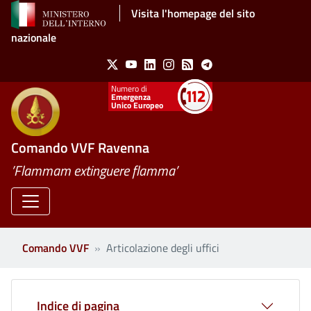
Salta al contenuto principale
Visita l'homepage del sito
nazionale
Social Menu
X
Youtube
Linkedin
Instagram
Feed
Telegram
Emergenza
Unico Europeo
Comando VVF Ravenna
’Flammam extinguere flamma’
Comando VVF
Articolazione degli uffici
Indice di pagina