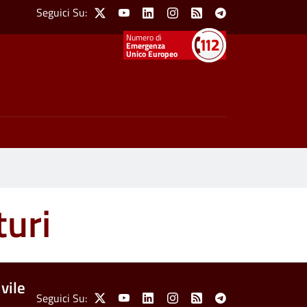
Social Menu
Seguici Su:
X
Youtube
Linkedin
Instagram
Feed
Telegram
Emergenza
Unico Europeo
turi
vile
Social Menu
Seguici Su:
X
Youtube
Linkedin
Instagram
Feed
Telegram