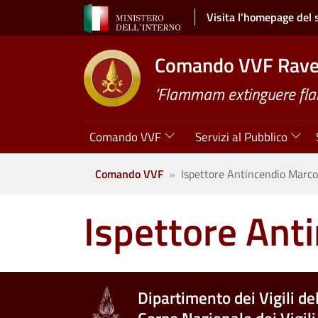
Salta al contenuto principale
Visita l'homepage del 
Comando VVF Rav
’Flammam extinguere fl
Navigazione principale
Comando VVF
Servizi al Pubblico
Comando VVF
Ispettore Antincendio Marco
Ispettore Ant
Dipartimento dei Vigili de