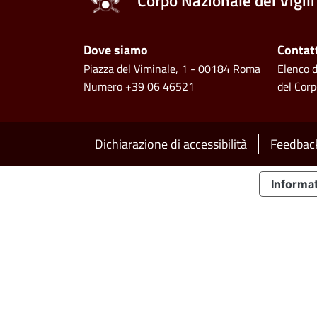
Corpo Nazionale dei Vigili
Piè di pagina
Dove siamo
Contat
Piazza del Viminale, 1 - 00184 Roma
Elenco de
Numero +39 06 46521
del Corp
Footer bottom
Dichiarazione di accessibilità
Feedback
Informat