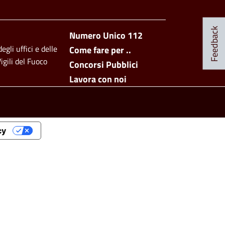
Footer side men
Feedback
Numero Unico 112
egli uffici e delle
Come fare per ..
igili del Fuoco
Concorsi Pubblici
Lavora con noi
cy