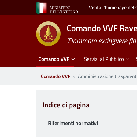
Salta al contenuto principale
Visita l'homepage del 
Comando VVF Rav
’Flammam extinguere fl
Navigazione principale
Comando VVF
Servizi al Pubblico
Comando VVF
Amministrazione trasparent
Clone di
Indice di pagina
Riferimenti normativi