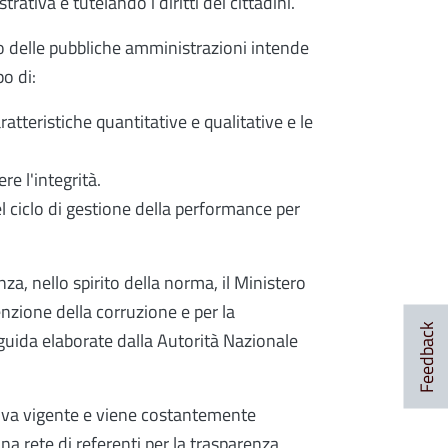
rativa e tutelando i diritti dei cittadini.
sso delle pubbliche amministrazioni intende
po di:
ratteristiche quantitative e qualitative e le
e l'integrità.
el ciclo di gestione della performance per
nza, nello spirito della norma, il Ministero
enzione della corruzione e per la
Feedback
 guida elaborate dalla Autorità Nazionale
tiva vigente e viene costantemente
a rete di referenti per la trasparenza