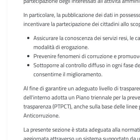
partecipazione degli interessati all'attività amminist
In particolare, la pubblicazione dei dati in posse
incentivare la partecipazione dei cittadini allo sco
Assicurare la conoscenza dei servizi resi, le ca
modalità di erogazione.
Prevenire fenomeni di corruzione e promuover
Sottoporre al controllo diffuso in ogni fase d
consentirne il miglioramento.
Al fine di garantire un adeguato livello di traspare
dell'interno adotta un Piano triennale per la prev
trasparenza (PTPCT), anche sulla base delle linee
Anticorruzione.
La presente sezione è stata adeguata alla norma
aggiornata attraverso un sistema supportato da un