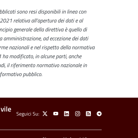
blicati sono resi disponibili in linea con
0/2021
relativa all’apertura dei dati e al
incipio generale della direttiva è quello di
ica amministrazione, ad eccezione dei dati
norme nazionali e nel rispetto della normativa
21
ha modificato, in alcune parti, anche
ndi, il riferimento normativo nazionale in
nformativo pubblico.
vile
Social Menu
Seguici Su:
X
Youtube
Linkedin
Instagram
Feed
Telegram