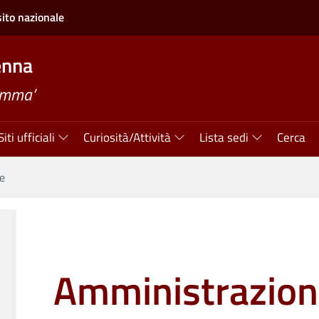
sito nazionale
enna
amma’
Siti ufficiali
Curiosità/Attività
Lista sedi
Cerca
e
Amministrazio