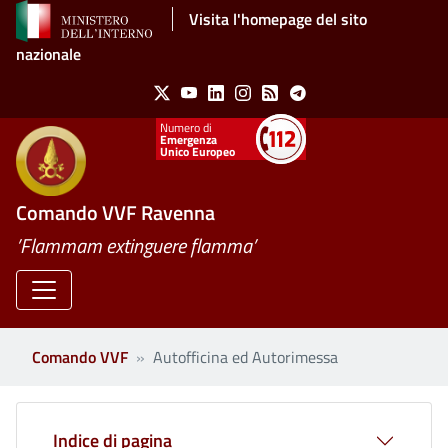
Salta al contenuto principale
Visita l'homepage del sito
nazionale
Social Menu
X
Youtube
Linkedin
Instagram
Feed
Telegram
Emergenza
Unico Europeo
Comando VVF Ravenna
’Flammam extinguere flamma’
Comando VVF
Autofficina ed Autorimessa
Indice di pagina