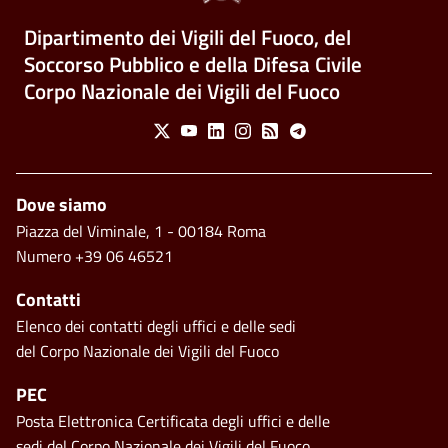
Dipartimento dei Vigili del Fuoco, del
Soccorso Pubblico e della Difesa Civile
Corpo Nazionale dei Vigili del Fuoco
Social Menu
X
Youtube
Linkedin
Instagram
Feed
Telegram
Piè di pagina
Dove siamo
Piazza del Viminale, 1 - 00184 Roma
Numero +39 06 46521
Contatti
Elenco dei contatti degli uffici e delle sedi
del Corpo Nazionale dei Vigili del Fuoco
PEC
Posta Elettronica Certificata degli uffici e delle
sedi del Corpo Nazionale dei Vigili del Fuoco