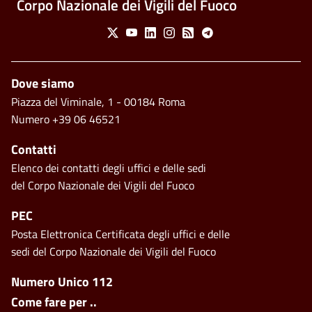
Corpo Nazionale dei Vigili del Fuoco
Social Menu
X
Youtube
Linkedin
Instagram
Feed
Telegram
Piè di pagina
Dove siamo
Piazza del Viminale, 1 - 00184 Roma
Numero +39 06 46521
Contatti
Elenco dei contatti degli uffici e delle sedi
del Corpo Nazionale dei Vigili del Fuoco
PEC
Posta Elettronica Certificata degli uffici e delle
sedi del Corpo Nazionale dei Vigili del Fuoco
Footer side menu
Numero Unico 112
Come fare per ..