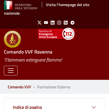
Salta al contenuto principale
Visita l'homepage del sito
nazionale
Social Menu
X
Youtube
Linkedin
Instagram
Feed
Telegram
Emergenza
Unico Europeo
Comando VVF Ravenna
’Flammam extinguere flamma’
Comando VVF
Formazione Esterna
Indice di pagina