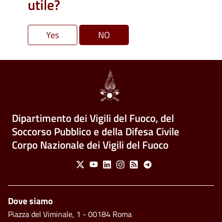
utile?
Dipartimento dei Vigili del Fuoco, del
Soccorso Pubblico e della Difesa Civile
Corpo Nazionale dei Vigili del Fuoco
Social Menu
X
Youtube
Linkedin
Instagram
Feed
Telegram
Piè di pagina
Dove siamo
Piazza del Viminale, 1 - 00184 Roma