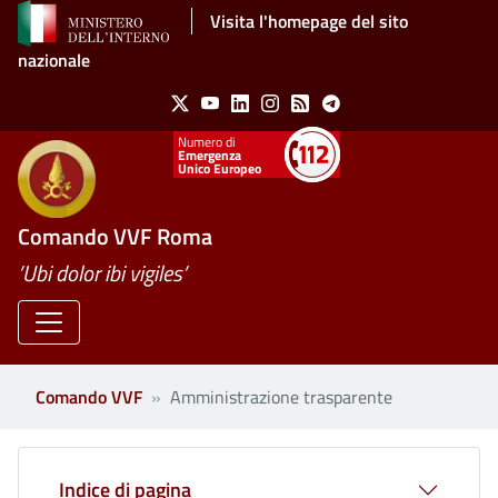
Salta al contenuto principale
Visita l'homepage del sito
nazionale
Social Menu
X
Youtube
Linkedin
Instagram
Feed
Telegram
Emergenza
Unico Europeo
Comando VVF Roma
’Ubi dolor ibi vigiles’
Comando VVF
Amministrazione trasparente
Clone di
Indice di pagina