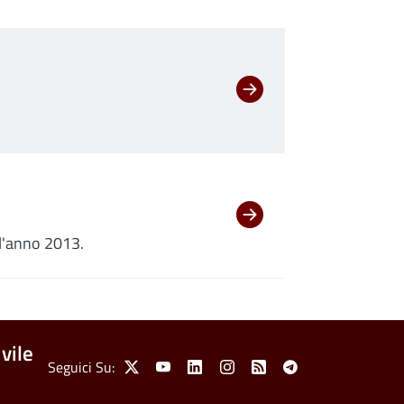
all'anno 2013.
vile
Social Menu
Seguici Su:
X
Youtube
Linkedin
Instagram
Feed
Telegram