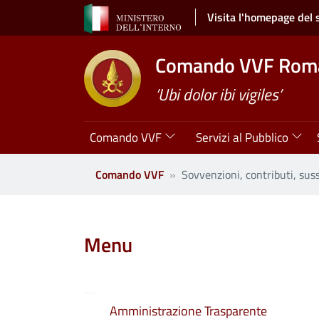
Salta al contenuto principale
Visita l'homepage del 
Comando VVF Rom
’Ubi dolor ibi vigiles’
Navigazione principale
Comando VVF
Servizi al Pubblico
Comando VVF
Sovvenzioni, contributi, sus
Clone di
Menu
Amministrazione Trasparente