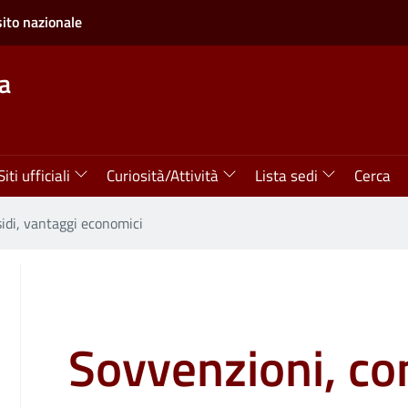
sito nazionale
a
Siti ufficiali
Curiosità/Attività
Lista sedi
Cerca
sidi, vantaggi economici
Sovvenzioni, con