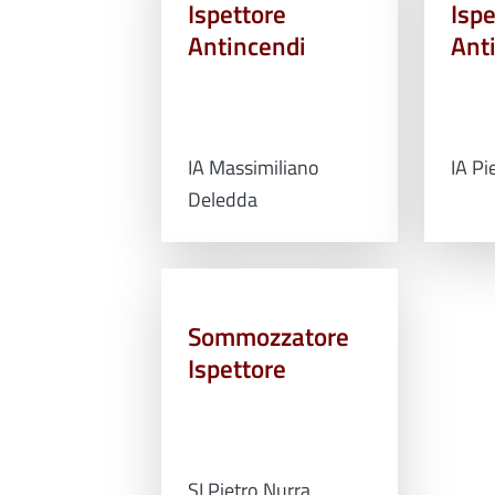
Ispettore
Ispe
Antincendi
Ant
IA Massimiliano
IA Pi
Deledda
Sommozzatore
Ispettore
SI Pietro Nurra