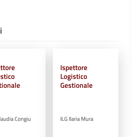
i
ttore
Ispettore
stico
Logistico
tionale
Gestionale
laudia Congiu
ILG Ilaria Mura