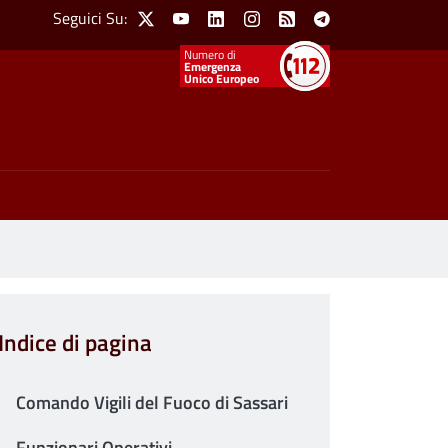
Social Menu
Seguici Su:
X
Youtube
Linkedin
Instagram
Feed
Telegram
Emergenza
Unico Europeo
Indice di pagina
Comando Vigili del Fuoco di Sassari
Funzionari Operativi