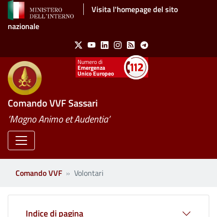
Salta al contenuto principale
Visita l'homepage del sito
nazionale
Social Menu
X
Youtube
Linkedin
Instagram
Feed
Telegram
Emergenza
Unico Europeo
Comando VVF Sassari
’Magno Animo et Audentia’
Comando VVF
Volontari
Indice di pagina