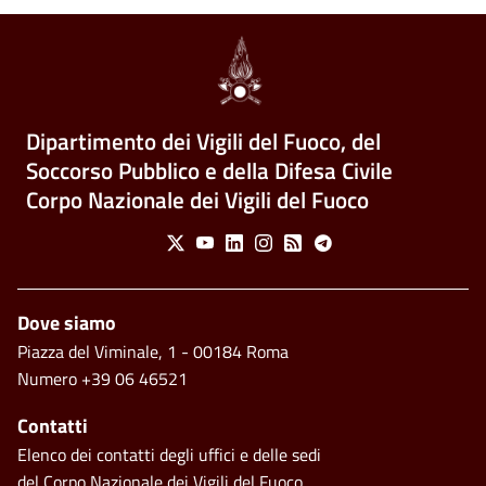
Dipartimento dei Vigili del Fuoco, del
Soccorso Pubblico e della Difesa Civile
Corpo Nazionale dei Vigili del Fuoco
Social Menu
X
Youtube
Linkedin
Instagram
Feed
Telegram
Piè di pagina
Dove siamo
Piazza del Viminale, 1 - 00184 Roma
Numero +39 06 46521
Contatti
Elenco dei contatti degli uffici e delle sedi
del Corpo Nazionale dei Vigili del Fuoco