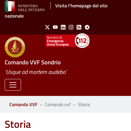
Salta al contenuto principale
Visita l'homepage del sito
nazionale
Social Menu
X
Youtube
Linkedin
Instagram
Feed
Telegram
Emergenza
Unico Europeo
Comando VVF Sondrio
’Usque ad mortem audebo’
Comando VVF
Comando vvf
Storia
Storia