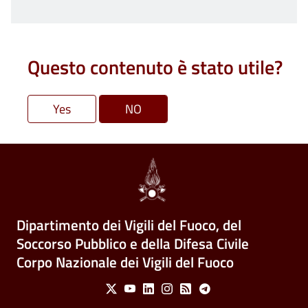
Questo contenuto è stato utile?
Dipartimento dei Vigili del Fuoco, del
Soccorso Pubblico e della Difesa Civile
Corpo Nazionale dei Vigili del Fuoco
Social Menu
X
Youtube
Linkedin
Instagram
Feed
Telegram