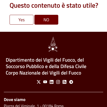
Questo contenuto è stato utile?
Dipartimento dei Vigili del Fuoco, del
Soccorso Pubblico e della Difesa Civile
Corpo Nazionale dei Vigili del Fuoco
Social Menu
X
Youtube
Linkedin
Instagram
Feed
Telegram
Piè di pagina
Dove siamo
Piazza del Viminale, 1 - 00184 Roma