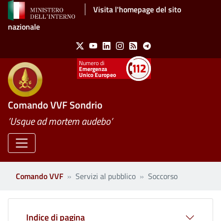
Salta al contenuto principale
Visita l'homepage del sito
nazionale
Social Menu
X
Youtube
Linkedin
Instagram
Feed
Telegram
Emergenza
Unico Europeo
Comando VVF Sondrio
’Usque ad mortem audebo’
Comando VVF
Servizi al pubblico
Soccorso
Indice di pagina