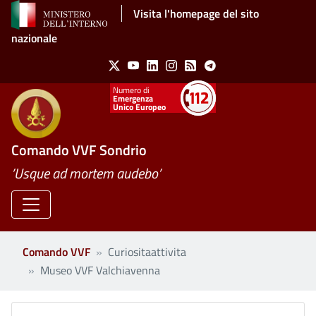
Salta al contenuto principale
Visita l'homepage del sito
nazionale
Social Menu
X
Youtube
Linkedin
Instagram
Feed
Telegram
Emergenza
Unico Europeo
Comando VVF Sondrio
’Usque ad mortem audebo’
Comando VVF
Curiositaattivita
Museo VVF Valchiavenna