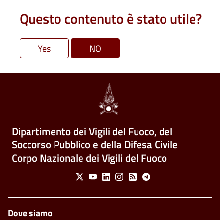
Questo contenuto è stato utile?
Dipartimento dei Vigili del Fuoco, del
Soccorso Pubblico e della Difesa Civile
Corpo Nazionale dei Vigili del Fuoco
Social Menu
X
Youtube
Linkedin
Instagram
Feed
Telegram
Piè di pagina
Dove siamo