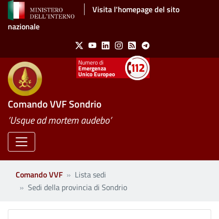
Salta al contenuto principale
Visita l'homepage del sito
nazionale
Social Menu
X
Youtube
Linkedin
Instagram
Feed
Telegram
Emergenza
Unico Europeo
Comando VVF Sondrio
’Usque ad mortem audebo’
Comando VVF
Lista sedi
Sedi della provincia di Sondrio