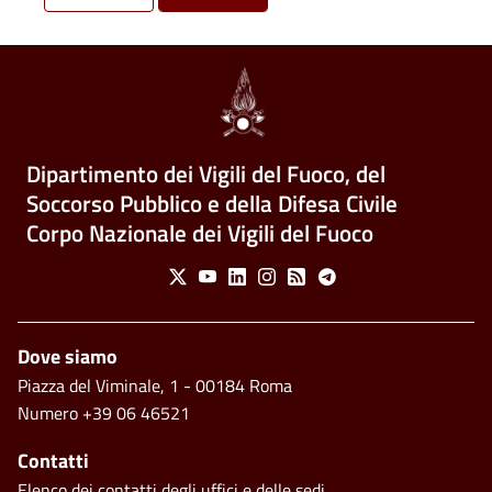
Dipartimento dei Vigili del Fuoco, del
Soccorso Pubblico e della Difesa Civile
Corpo Nazionale dei Vigili del Fuoco
Social Menu
X
Youtube
Linkedin
Instagram
Feed
Telegram
Piè di pagina
Dove siamo
Piazza del Viminale, 1 - 00184 Roma
Numero +39 06 46521
Contatti
Elenco dei contatti degli uffici e delle sedi