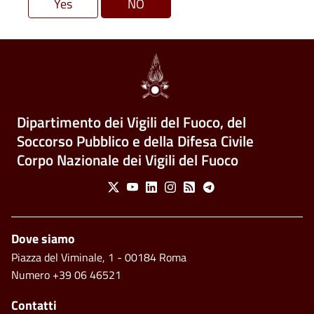
Dipartimento dei Vigili del Fuoco, del
Soccorso Pubblico e della Difesa Civile
Corpo Nazionale dei Vigili del Fuoco
Social Menu
X
Youtube
Linkedin
Instagram
Feed
Telegram
Piè di pagina
Dove siamo
Piazza del Viminale, 1 - 00184 Roma
Numero +39 06 46521
Contatti