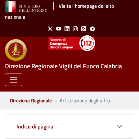
Salta al contenuto principale
Visita l'homepage del sito
nazionale
Social Menu
X
Youtube
Linkedin
Instagram
Feed
Telegram
Emergenza
Unico Europeo
Direzione Regionale Vigili del Fuoco Calabria
Direzione Regionale
Articolazione degli uffici
Indice di pagina