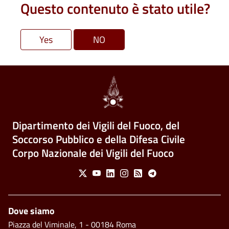
Questo contenuto è stato utile?
Dipartimento dei Vigili del Fuoco, del
Soccorso Pubblico e della Difesa Civile
Corpo Nazionale dei Vigili del Fuoco
Social Menu
X
Youtube
Linkedin
Instagram
Feed
Telegram
Piè di pagina
Dove siamo
Piazza del Viminale, 1 - 00184 Roma