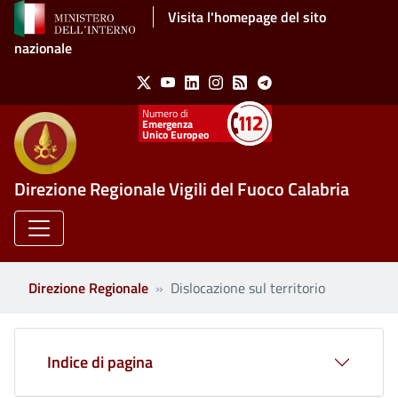
Salta al contenuto principale
Visita l'homepage del sito
nazionale
Social Menu
X
Youtube
Linkedin
Instagram
Feed
Telegram
Emergenza
Unico Europeo
Direzione Regionale Vigili del Fuoco Calabria
Direzione Regionale
Dislocazione sul territorio
Indice di pagina