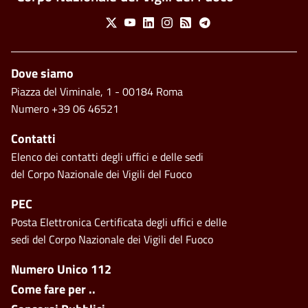
Social Menu
X
Youtube
Linkedin
Instagram
Feed
Telegram
Piè di pagina
Dove siamo
Piazza del Viminale, 1 - 00184 Roma
Numero +39 06 46521
Contatti
Elenco dei contatti degli uffici e delle sedi
del Corpo Nazionale dei Vigili del Fuoco
PEC
Posta Elettronica Certificata degli uffici e delle
sedi del Corpo Nazionale dei Vigili del Fuoco
Footer side menu
Numero Unico 112
Come fare per ..