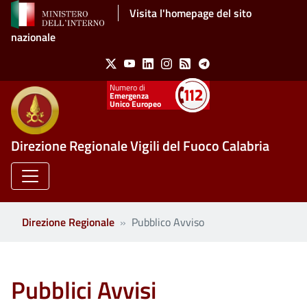
Salta al contenuto principale
Visita l'homepage del sito
nazionale
Social Menu
X
Youtube
Linkedin
Instagram
Feed
Telegram
Emergenza
Unico Europeo
Direzione Regionale Vigili del Fuoco Calabria
Direzione Regionale
Pubblico Avviso
Pubblici Avvisi